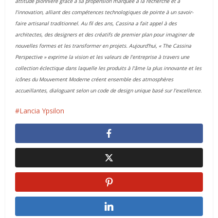
attitude pionnière grâce à sa propension marquée à la recherche et à
l’innovation, alliant des compétences technologiques de pointe à un savoir-
faire artisanal traditionnel. Au fil des ans, Cassina a fait appel à des
architectes, des designers et des créatifs de premier plan pour imaginer de
nouvelles formes et les transformer en projets.
Aujourd’hui, « The Cassina
Perspective » exprime la vision et les valeurs de l’entreprise à travers une
collection éclectique dans laquelle les produits à l’âme la plus innovante et les
icônes du Mouvement Moderne créent ensemble des atmosphères
accueillantes, dialoguant selon un code de design unique basé sur l’excellence.
Lancia Ypsilon