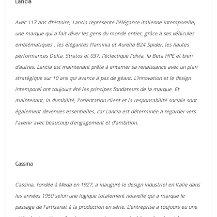
Lancia
Avec 117 ans d’histoire, Lancia représente l’élégance italienne intemporelle
,
une marque qui a fait rêver les gens du monde entier, grâce à ses véhicules
emblématiques : les élégantes Flaminia et Aurelia B24 Spider, les hautes
performances Delta, Stratos et 037, l’éclectique Fulvia, la Beta HPE et bien
d’autres.
Lancia est maintenant prête à entamer sa renaissance avec un plan
stratégique sur 10 ans qui avance à pas de géant.
L’innovation et le design
intemporel ont toujours été les principes fondateurs de la marque. Et
maintenant, la durabilité, l’orientation client et la responsabilité sociale sont
également devenues essentielles, car Lancia est déterminée à regarder vers
l’avenir avec beaucoup d’engagement et d’ambition.
Cassina
Cassina, fondée à Meda en 1927, a inauguré le design industriel en Italie dans
les années 1950 selon une logique totalement nouvelle qui a marqué le
passage de l’artisanat à la production en série.
L’entreprise a toujours eu une