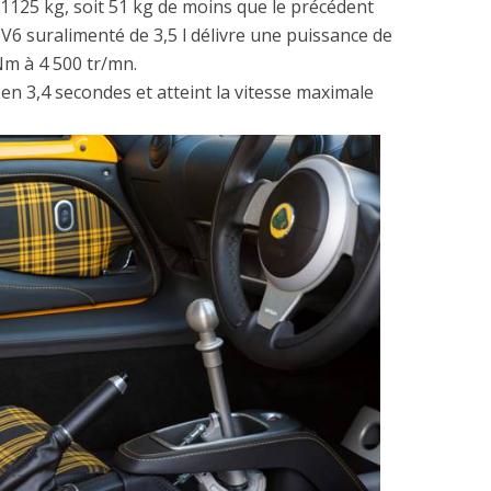
 1125 kg, soit 51 kg de moins que le précédent
 V6 suralimenté de 3,5 l délivre une puissance de
Nm à 4 500 tr/mn.
 en 3,4 secondes et atteint la vitesse maximale