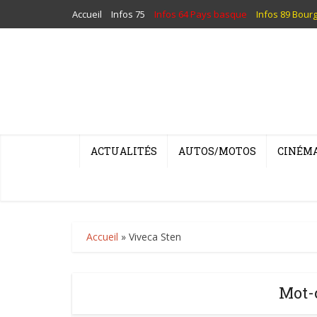
Accueil
Infos 75
Infos 64 Pays basque
Infos 89 Bour
ACTUALITÉS
AUTOS/MOTOS
CINÉM
Accueil
»
Viveca Sten
Mot-c