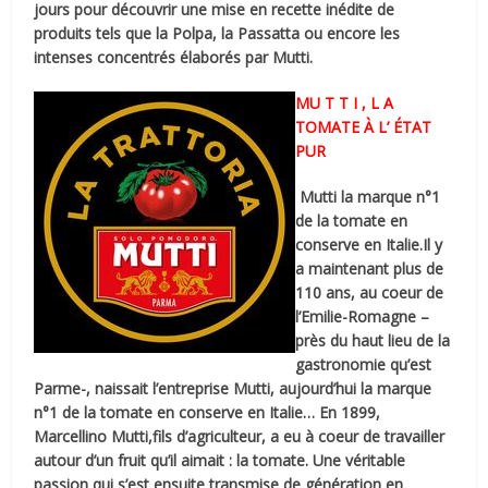
jours pour découvrir une mise en recette inédite de
produits tels que la Polpa, la Passatta ou encore les
intenses concentrés élaborés par Mutti.
MU T T I , L A
TOMATE À L’ ÉTAT
PUR
Mutti la marque n°1
de la tomate en
conserve en Italie.Il y
a maintenant plus de
110 ans, au coeur de
l’Emilie-Romagne –
près du haut lieu de la
gastronomie qu’est
Parme-, naissait l’entreprise Mutti, aujourd’hui la marque
n°1 de la tomate en conserve en Italie… En 1899,
Marcellino Mutti,fils d’agriculteur, a eu à coeur de travailler
autour d’un fruit qu’il aimait : la tomate. Une véritable
passion qui s’est ensuite transmise de génération en