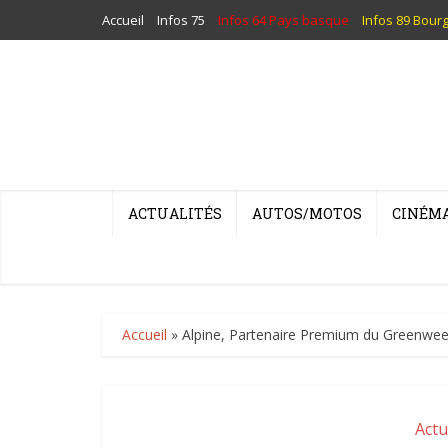
Accueil
Infos 75
Infos 64 Pays basque
Infos 89 Bour
ACTUALITÉS
AUTOS/MOTOS
CINÉM
Accueil
»
Alpine, Partenaire Premium du Greenweez 
Actu