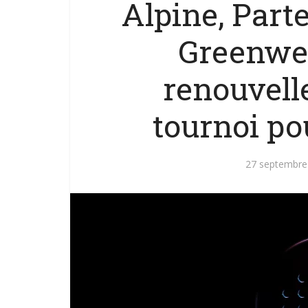
Alpine, Par
Greenwee
renouvell
tournoi pou
27 septembre