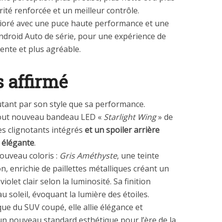
té renforcée et un meilleur contrôle.
lioré avec une puce haute performance et une
Android Auto de série, pour une expérience de
gente et plus agréable.
 affirmé
ant par son style que sa performance.
 tout nouveau bandeau LED «
Starlight Wing
» de
es clignotants intégrés
et un spoiler arrière
s élégante
.
uveau coloris :
Gris Améthyste
, une teinte
on, enrichie de paillettes métalliques créant un
iolet clair selon la luminosité. Sa finition
au soleil, évoquant la lumière des étoiles.
e du SUV coupé, elle allie élégance et
un nouveau standard esthétique pour l’ère de la