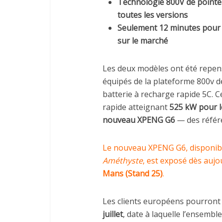
Technologie 800V de pointe 
toutes les versions
Seulement 12 minutes pour r
sur le marché
Les deux modèles ont été repensé
équipés de la plateforme 800v de
batterie à recharge rapide 5C. 
rapide atteignant
525 kW pour 
nouveau XPENG G6
— des référe
Le nouveau XPENG G6, disponibl
Améthyste
, est exposé dès aujo
Mans (Stand 25)
.
Les clients européens pourron
juillet
, date à laquelle l’ensembl