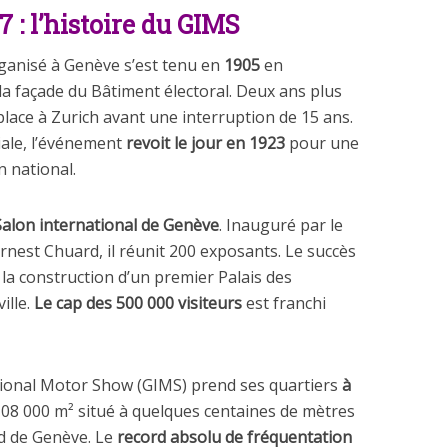
 : l’histoire du GIMS
ganisé à Genève s’est tenu en
1905
en
la façade du Bâtiment électoral. Deux ans plus
 place à Zurich avant une interruption de 15 ans.
ale, l’événement
revoit le jour en 1923
pour une
n national.
Salon international de Genève
. Inauguré par le
rnest Chuard, il réunit 200 exposants. Le succès
la construction d’un premier Palais des
ille.
Le cap des 500 000 visiteurs
est franchi
tional Motor Show (GIMS) prend ses quartiers
à
108 000 m² situé à quelques centaines de mètres
rd de Genève. Le
record absolu de fréquentation