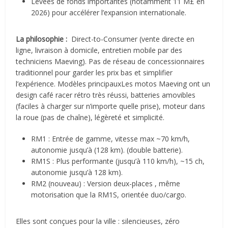
Levées de fonds importantes (notamment 11 M£ en
2026) pour accélérer l’expansion internationale.
La philosophie :
Direct-to-Consumer
(vente directe en
ligne, livraison à domicile, entretien mobile par des
techniciens Maeving). Pas de réseau de concessionnaires
traditionnel pour garder les prix bas et simplifier
l’expérience.
Modèles principaux
Les motos Maeving ont un
design
café racer rétro
très réussi, batteries amovibles
(faciles à charger sur n’importe quelle prise), moteur dans
la roue (pas de chaîne), légèreté et simplicité.
RM1
: Entrée de gamme, vitesse max ~70 km/h,
autonomie jusqu’à (128 km). (double batterie).
RM1S
: Plus performante (jusqu’à 110 km/h), ~15 ch,
autonomie jusqu’à 128 km).
RM2
(nouveau) : Version deux-places , même
motorisation que la RM1S, orientée duo/cargo.
Elles sont conçues pour la ville : silencieuses, zéro