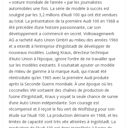
« voiture mondiale de l’année » par les journalistes
automobiles une fois. La série de modèle à succès est
souligné par les 3,2 millions d’Audi 100 qui ont été vendues
au total. La présentation de la première Audi 100 en 1968 a
été précédée d’une histoire passionnante, car son
développement a commencé en secret. Volkswagenwerk
AG a racheté Auto Union GmbH au milieu des années 1960
et a interdit à l’entreprise d’Ingolstadt de développer de
nouveaux modèles. Ludwig Kraus, directeur technique
d’Auto Union à l’époque, ignore l’ordre de ne travailler que
sur les modèles existants. Il souhaitait ajouter un modèle
de milieu de gamme à la marque Audi, qui n’avait été
réintroduite qu’en 1965 avec la première Audi produite
après la Seconde Guerre mondiale. À une époque où les
coccinelles VW sortaient des chaînes de production de
l’usine d’Ingolstadt, Kraus y voyait la seule chance de survie
d’une Auto Union indépendante. Son courage est
récompensé et il reçoit le feu vert de Wolfsburg pour son
étude sur l’Audi 100. La production démarre en 1968, et les
limites de capacité sont très vite atteintes à Ingolstadt. La
production de l’Audi 100 est donc transférée à l’usine de