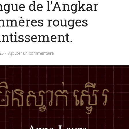
angue de l’Angkar
khmères rouges
antissement.
25
Ajouter un commentaire