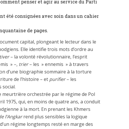
comment penser et agir au service du Parti
 été consignées avec soin dans un cahier
cinquantaine de pages.
cument capital, plongeant le lecteur dans le
dgiens. Elle identifie trois mots d’ordre au
tiver
– la volonté révolutionnaire, l’esprit
emis » –,
trier
– les » ennemis » à travers
ion d’une biographie sommaire à la torture
iture de l’histoire – et
purifier
– les
 social.
ue meurtrière orchestrée par le régime de Pol
ril 1975, qui, en moins de quatre ans, a conduit
odgienne à la mort. En prenant les Khmers
e l’Angkar
rend plus sensibles la logique
és d’un régime longtemps resté en marge des