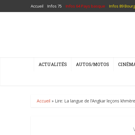
Accueil
Infos 75
Infos 64 Pays basque
Infos 89 Bour
ACTUALITÉS
AUTOS/MOTOS
CINÉM
Accueil
»
Lire: La langue de l’Angkar leçons khmèr