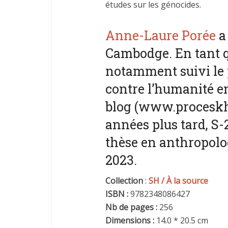
études sur les génocides.
Anne-Laure Porée
a
Cambodge. En tant qu
notamment suivi le 
contre l’humanité en 
blog (www.proceskh
années plus tard, S-2
thèse en anthropolo
2023.
Collection
:
SH / À la source
ISBN :
9782348086427
Nb de pages :
256
Dimensions :
14.0 * 20.5 cm