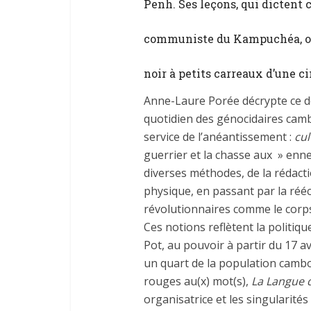
Penh. Ses leçons, qui dictent 
communiste du Kampuchéa, ont
noir à petits carreaux d’une 
Anne-Laure Porée décrypte ce do
quotidien des génocidaires cambo
service de l’anéantissement :
cul
guerrier et la chasse aux » enn
diverses méthodes, de la rédact
physique, en passant par la réécr
révolutionnaires comme le corps
Ces notions reflètent la politiq
Pot, au pouvoir à partir du 17 av
un quart de la population camb
rouges au(x) mot(s),
La Langue d
organisatrice et les singularit