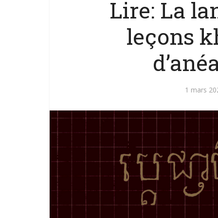
Lire: La l
leçons 
d’ané
1 mars 20