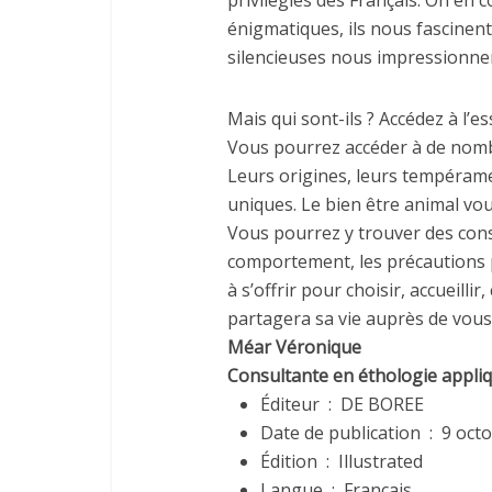
privilégiés des Français. On en 
énigmatiques, ils nous fascinent
silencieuses nous impressionne
Mais qui sont-ils ? Accédez à l’e
Vous pourrez accéder à de nomb
Leurs origines, leurs tempérame
uniques. Le bien être animal vou
Vous pourrez y trouver des conse
comportement, les précautions po
à s’offrir pour choisir, accueil
partagera sa vie auprès de vous
Méar Véronique
Consultante en éthologie appliqu
Éditeur ‏ : ‎
DE BOREE
Date de publication ‏ : ‎
9 oct
Édition ‏ : ‎
Illustrated
Langue ‏ : ‎
Français