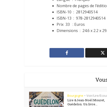
ISBN-10 ‏ : ‎
2812940514
ISBN-13 ‏ : ‎
978-2812940514
Prix 33 : Euros
Dimensions ‏ : ‎
24.6 x 2.2 x 2
Vous
Bourgogne
Voir/Lire/Ecou
•
Lire &Jean-Noël Mouret,
Guédelon. Un livre...