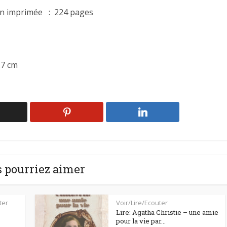
Nombre de pages de l’édition imprimée ‏ : ‎
224 pages
9.7 cm
 pourriez aimer
ter
Voir/Lire/Ecouter
Lire: Agatha Christie – une amie
pour la vie par...