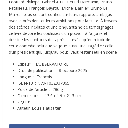
Édouard Philippe, Gabriel Attal, Gérald Darmanin, Bruno
Retailleau, François Bayrou, Michel Barnier, Bruno Le
Maire… tous se sont confiés sur leurs rapports ambigus
avec le président et leurs ambitions pour la suite. À travers
des scènes inédites et une cinquantaine de témoignages,
ce livre dévoile les coulisses d’un pouvoir à l’agonie et
dessine les contours de l’après. Il révèle qu’en miroir de
cette comédie politique se joue aussi une tragédie : celle
d’un président qui, jusqu’au bout, veut rester seul en scène.
Éditeur ‏ : ‎
L’OBSERVATOIRE
Date de publication ‏ : ‎
8 octobre 2025
Langue ‏ : ‎
Français
ISBN-13 ‏ : ‎
979-1032937365
Poids de l’article ‏ : ‎
286 g
Dimensions ‏ : ‎
13.6 x 1.9 x 21.5 cm
22
,
00
€
Auteur :Louis Hausalter