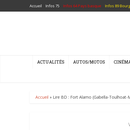
Accueil
Infos 75
Infos 64 Pays basque
Infos 89 Bour
ACTUALITÉS
AUTOS/MOTOS
CINÉM
Accueil
»
Lire BD : Fort Alamo (Gabella-Toulhoat-