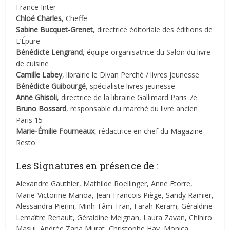
France Inter
Chloé Charles
, Cheffe
Sabine Bucquet-Grenet
, directrice éditoriale des éditions de
L’Épure
Bénédicte Lengrand
, équipe organisatrice du Salon du livre
de cuisine
Camille Labey
, librairie le Divan Perché / livres jeunesse
Bénédicte Guibourgé
, spécialiste livres jeunesse
Anne Ghisoli
, directrice de la librairie Gallimard Paris 7e
Bruno Bossard
, responsable du marché du livre ancien
Paris 15
Marie-Émilie Fourneaux
, rédactrice en chef du Magazine
Resto
Les Signatures en présence de :
Alexandre Gauthier, Mathilde Roellinger, Anne Etorre,
Marie-Victorine Manoa, Jean-Francois Piège, Sandy Ramier,
Alessandra Pierini, Minh Tâm Tran, Farah Keram, Géraldine
Lemaître Renault, Géraldine Meignan, Laura Zavan, Chihiro
Masui, Andrée Zana Murat, Christophe Hay, Monica