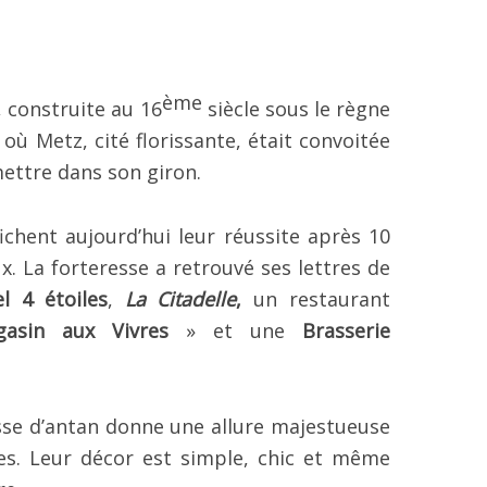
ème
, construite au 16
siècle sous le règne
e où Metz, cité florissante, était convoitée
mettre dans son giron.
ichent aujourd’hui leur réussite après 10
. La forteresse a retrouvé ses lettres de
l 4 étoiles
,
La Citadelle
,
un restaurant
asin aux Vivres
» et une
Brasserie
sse d’antan donne une allure majestueuse
es. Leur décor est simple, chic et même