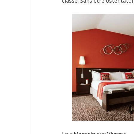
classe. Sans être ostentatoi
Le « Magasin aux Vivres »