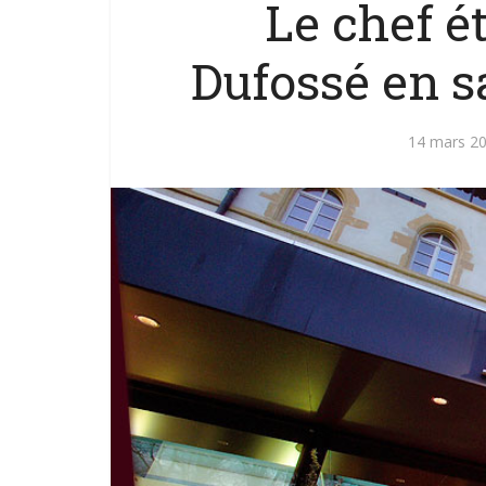
Le chef é
Dufossé en s
14 mars 2