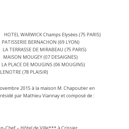
TEL WARWICK Champs Elysées (75 PARIS)
SSERIE BERNACHON (69 LYON)
 TERRASSE DE MIRABEAU (75 PARIS)
ON MOUGEY (07 DESAIGNES)
LACE DE MOUGINS (06 MOUGINS)
RE (78 PLAISIR)
0 novembre 2015 à la maison M. Chapoutier en
présidé par Mathieu Viannay et composé de :
-Chef – Hôtel de Ville*** à Crissier,