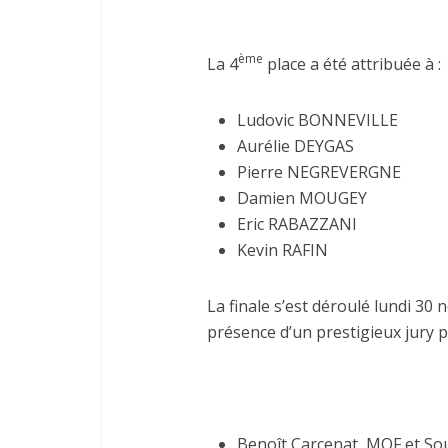
ème
La 4
place a été attribuée à :
Ludovic BONNEVILLE HO
Aurélie DEYGAS PATI
Pierre NEGREVERGNE LA
Damien MOUGEY MAIS
Eric RABAZZANI LA P
Kevin RAFIN LENOT
La finale s’est déroulé lundi 3
présence d’un prestigieux jury 
Benoît Carcenat, MOF et Sous