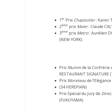
er
1
Prix
Chapoutier
:
Karen 
ème
2
prix
Maier
: Claude C
ème
3
prix
Metro
:
Aurélien
(NEW YORK)
Prix
Mumm
de la Confrérie 
RESTAURANT SIGNATURE (
Prix
Moreteau
de l’Elégance
(34 HEREPIAN)
Prix Spécial du Jury de
Direc
(FUKUYAMA)