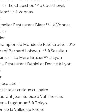
ier- Le Chabichou** à Courchevel,
Blanc*** à Vonnas.
r
melier Restaurant Blanc*** à Vonnas.
sier
ier
 Champion du Monde de Pâté Croûte 2012
rant Bernard Loiseau*** à Seaulieu
inier – La Mère Brazier** à Lyon
r – Restaurant Daniel et Denise à Lyon
r
r
hocolatier
iste et critique culinaire
taurant Jean Sulpice à Val Thorens
nier – Lugdunum* à Tokyo
n de la Vallée du Rhône