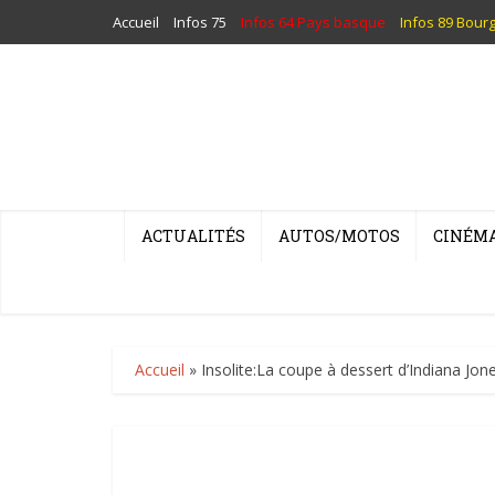
Accueil
Infos 75
Infos 64 Pays basque
Infos 89 Bour
ACTUALITÉS
AUTOS/MOTOS
CINÉM
Accueil
»
Insolite:La coupe à dessert d’Indiana Jon