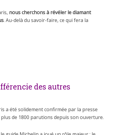
aris,
nous cherchons à révéler le diamant
us
. Au-delà du savoir-faire, ce qui fera la
ifférencie des autres
ris a été solidement confirmée par la presse
c plus de 1800 parutions depuis son ouverture.
le guide Michelin a joué un rôle majeur : le