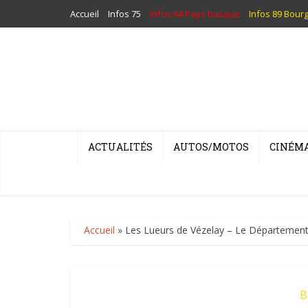
Accueil
Infos 75
Infos 64 Pays basque
Infos 89 Bour
ACTUALITÉS
AUTOS/MOTOS
CINÉM
Accueil
»
Les Lueurs de Vézelay – Le Département d
B