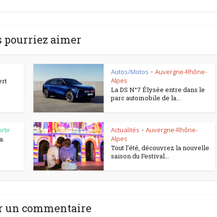
 pourriez aimer
Autos/Motos
Auvergne-Rhône-
•
Alpes
ert
La DS N°7 Élysée entre dans le
parc automobile de la...
rtir
Actualités
Auvergne-Rhône-
•
Alpes
a.
Tout l’été, découvrez la nouvelle
saison du Festival...
r un commentaire