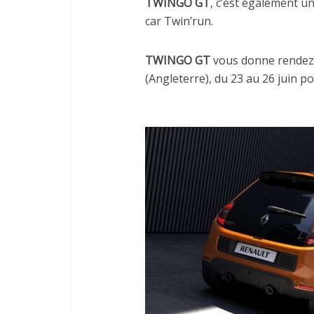
TWINGO GT
, c’est également un
car Twin’run.
TWINGO GT
vous donne rendez-
(Angleterre), du 23 au 26 juin po