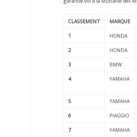
garantie vol à la Mutuelle des M
CLASSEMENT
MARQUE
1
HONDA
2
HONDA
3
BMW
4
YAMAHA
5
YAMAHA
6
PIAGGIO
7
YAMAHA