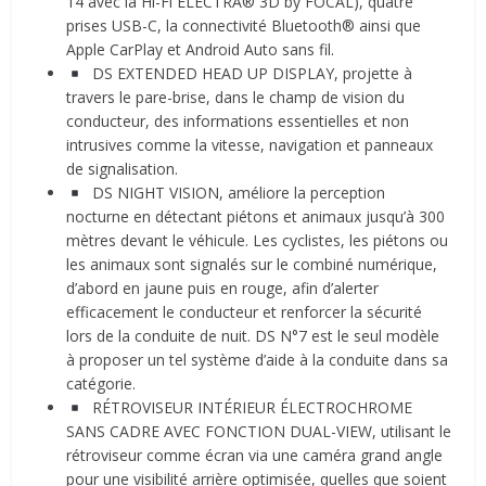
14 avec la Hi-Fi ELECTRA® 3D by FOCAL), quatre
prises USB-C, la connectivité Bluetooth® ainsi que
Apple CarPlay et Android Auto sans fil.
DS EXTENDED HEAD UP DISPLAY, projette à
travers le pare-brise, dans le champ de vision du
conducteur, des informations essentielles et non
intrusives comme la vitesse, navigation et panneaux
de signalisation.
DS NIGHT VISION, améliore la perception
nocturne en détectant piétons et animaux jusqu’à 300
mètres devant le véhicule. Les cyclistes, les piétons ou
les animaux sont signalés sur le combiné numérique,
d’abord en jaune puis en rouge, afin d’alerter
efficacement le conducteur et renforcer la sécurité
lors de la conduite de nuit. DS N°7 est le seul modèle
à proposer un tel système d’aide à la conduite dans sa
catégorie.
RÉTROVISEUR INTÉRIEUR ÉLECTROCHROME
SANS CADRE AVEC FONCTION DUAL-VIEW, utilisant le
rétroviseur comme écran via une caméra grand angle
pour une visibilité arrière optimisée, quelles que soient