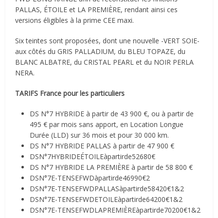
PALLAS, ÉTOILE et LA PREMIÈRE, rendant ainsi ces
versions éligibles à la prime CEE maxi.
Six teintes sont proposées, dont une nouvelle -VERT SOIE-
aux côtés du GRIS PALLADIUM, du BLEU TOPAZE, du
BLANC ALBATRE, du CRISTAL PEARL et du NOIR PERLA
NERA.
TARIFS France pour les particuliers
DS N°7 HYBRIDE à partir de 43 900 €, ou à partir de
495 € par mois sans apport, en Location Longue
Durée (LLD) sur 36 mois et pour 30 000 km.
DS N°7 HYBRIDE PALLAS à partir de 47 900 €
DSN°7HYBRIDEÉTOILEàpartirde52680€
DS N°7 HYBRIDE LA PREMIÈRE à partir de 58 800 €
DSN°7E-TENSEFWDàpartirde46990€2
DSN°7E-TENSEFWDPALLASàpartirde58420€1&2
DSN°7E-TENSEFWDETOILEàpartirde64200€1&2
DSN°7E-TENSEFWDLAPREMIÈREàpartirde70200€1&2