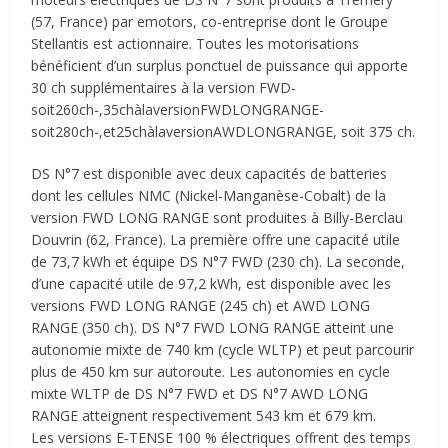
(57, France) par emotors, co-entreprise dont le Groupe
Stellantis est actionnaire. Toutes les motorisations
bénéficient d’un surplus ponctuel de puissance qui apporte
30 ch supplémentaires à la version FWD-
soit260ch-,35chàlaversionFWDLONGRANGE-
soit280ch-,et25chàlaversionAWDLONGRANGE, soit 375 ch.
DS N°7 est disponible avec deux capacités de batteries
dont les cellules NMC (Nickel-Manganèse-Cobalt) de la
version FWD LONG RANGE sont produites à Billy-Berclau
Douvrin (62, France). La première offre une capacité utile
de 73,7 kWh et équipe DS N°7 FWD (230 ch). La seconde,
d’une capacité utile de 97,2 kWh, est disponible avec les
versions FWD LONG RANGE (245 ch) et AWD LONG
RANGE (350 ch). DS N°7 FWD LONG RANGE atteint une
autonomie mixte de 740 km (cycle WLTP) et peut parcourir
plus de 450 km sur autoroute. Les autonomies en cycle
mixte WLTP de DS N°7 FWD et DS N°7 AWD LONG
RANGE atteignent respectivement 543 km et 679 km.
Les versions E‐TENSE 100 % électriques offrent des temps