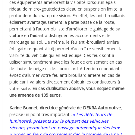
ces équipements améliorent la visibilité lorsqu’un épais
rideau de micro-gouttelettes d’eau en suspension limite la
profondeur du champ de vision. En effet, les anti-brouillards
éclairent avantageusement la partie basse de la route,
permettant à l’automobiliste d’améliorer le guidage de sa
voiture en l’aidant à distinguer les accotements et le
marquage au sol. De même, le feu anti-brouillard arrière
(obligatoire quant à lui) permet d’accroître sensiblement la
visibilité du véhicule qui en est équipé. Ces feux sont à
utiliser simultanément avec les feux de croisement en cas
de chute de neige et de… brouillard. Attention cependant :
évitez d’allumer votre feu anti-brouillard arrière en cas de
pluie car il va alors directement éblouir les conducteurs à
votre suite.
En cas d’utilisation abusive, vous risquez même
une amende de 135 euros.
Karine Bonnet, directrice générale de DEKRA Automotive
,
précise un point très important :
«
Les détecteurs de
luminosité, présents sur la plupart des véhicules
récents, permettent un passage automatique des feux
diurnes en feux de croisement dès la tombée de la nuit,