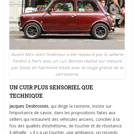
Austin Mini dont l’intérieur a été restauré par la sellerie
Pardini à Paris avec un cuir Borneo réalisé sur-mesure
par Sovos en harmonie totale avec le rouge grenat de la
carrosserie.
UN CUIR PLUS SENSORIEL QUE
TECHNIQUE
Jacques Desbrosses
, qui dirige la tannerie, insiste sur
l
’
importance de savoir, dans les propositions faites aux
selliers qui restaurent des véhicules anciens, concilier à la
fois des qualités d
’
esthétisme, de toucher et de résistance.
Il détaille : « Il y a un toucher, une ambiance, un ressenti,