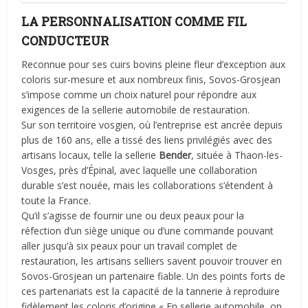
LA PERSONNALISATION COMME FIL
CONDUCTEUR
Reconnue pour ses cuirs bovins pleine fleur d
’
exception aux
coloris sur-mesure et aux nombreux finis, Sovos-Grosjean
s
’
impose comme un choix naturel pour répondre aux
exigences de la sellerie automobile de restauration.
Sur son territoire vosgien, où l
’
entreprise est ancrée depuis
plus de 160 ans, elle a tissé des liens privilégiés avec des
artisans locaux, telle la sellerie
Bender
, située à
Thaon-les-
Vosges, pr
ès d
’
Épinal, avec laquelle une collaboration
durable s
’
est nouée, mais les collaborations s’étendent à
toute la France.
Qu
’
il s
’
agisse de fournir une ou deux peaux pour la
réfection d
’
un siège unique ou d
’
une commande pouvant
aller jusqu’à six peaux pour un travail complet de
restauration, les artisans selliers savent pouvoir trouver en
Sovos-Grosjean un partenaire fiable. Un des points forts de
ces partenariats est la capacité de la tannerie à reproduire
fidèlement les coloris d
’
origine « En sellerie automobile, on