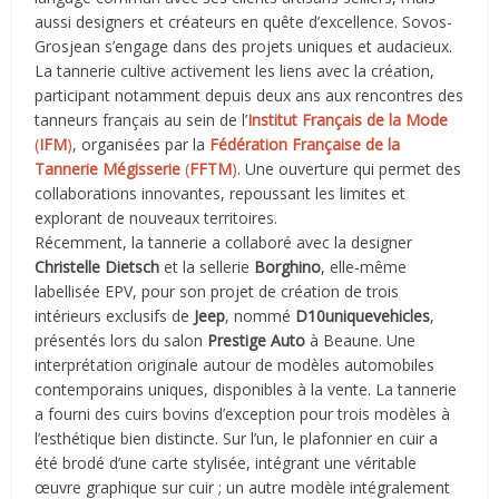
aussi designers et créateurs en quête d’excellence. Sovos-
Grosjean s’engage dans des projets uniques et audacieux.
La tannerie cultive activement les liens avec la création,
participant notamment depuis deux ans aux rencontres des
tanneurs français au sein de l’
Institut Fran
çais de la Mode
(
IFM
)
, organisées par la
Fédération Française de la
Tannerie Mégisserie
(
FFTM
)
. Une ouverture qui permet des
collaborations innovantes, repoussant les limites et
explorant de nouveaux territoires.
Récemment, la tannerie a collaboré avec la designer
Christelle Dietsch
et la sellerie
Borghino
, elle-même
labellisée EPV, pour son projet de création de trois
intérieurs exclusifs de
Jeep
, nommé
D10uniquevehicles
,
présentés lors du salon
Prestige Auto
à Beaune. Une
interprétation originale autour de modèles automobiles
contemporains uniques, disponibles à la vente. La tannerie
a fourni des cuirs bovins d’exception pour trois modèles à
l’esthétique bien distincte. Sur l’un, le plafonnier en cuir a
été brodé d’une carte stylisée, intégrant une véritable
œuvre graphique sur cuir ; un autre modèle intégralement