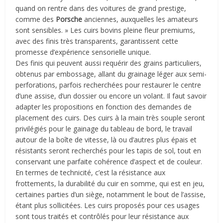
quand on rentre dans des voitures de grand prestige,
comme des
Porsche
anciennes, auxquelles les amateurs
sont sensibles. » Les cuirs bovins pleine fleur premiums,
avec des finis très transparents, garantissent cette
promesse d
’
expérience sensorielle unique.
Des finis qui peuvent aussi requérir des grains particuliers,
obtenus par embossage, allant du grainage léger aux semi-
perforations, parfois recherchées pour restaurer le centre
d
’
une assise, d
’
un dossier ou encore un volant. Il faut savoir
adapter les propositions en fonction des demandes de
placement des cuirs. Des cuirs à la main très souple seront
privilégiés pour le gainage du tableau de bord, le travail
autour de la boîte de vitesse, là ou d
’
autres plus épais et
résistants seront recherchés pour les tapis de sol, tout en
conservant une parfaite cohérence d
’
aspect et de couleur.
En termes de technicité, c
’
est la résistance aux
frottements, la durabilité du cuir en somme, qui est en jeu,
certaines parties d’un siège, notamment le bout de l
’
assise,
étant plus sollicitées. Les cuirs proposés pour ces usages
sont tous traités et contrôlés pour leur résistance aux