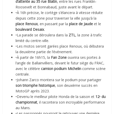
d’attente au 35 rue Blatin
, entre les rues Franklin-
Roosevelt et Bonnabaud, juste avant le départ.
•À 16h précise, le cortège s’élancera à vitesse réduite
depuis cette zone pour traverser la ville jusqu’à la
place Renoux
, en passant par la
place de Jaude
et le
boulevard Desaix
.
•La parade se déroulera dans la
ZTL
, la zone à trafic
limité du centre-ville.
•Les motos seront garées place Renoux, où débutera
la deuxième partie de l’événement.
•À partir de 16h15, la
Fan Zone
ouvrira ses portes à
l’angle de Ballainvilliers, devant le futur siège du FRAC,
avec le célèbre
camion podium Michelin
comme scène
centrale.
•Johann Zarco montera sur le podium pour partager
son triomphe historique
, son deuxième succès en
MotoGP après 2023.
•Devenu le meilleur pilote Honda de la saison et
12ᵉ
du
championnat
, il racontera son incroyable performance
au Mans.
•Les passionnés pourront le retrouver une dernière