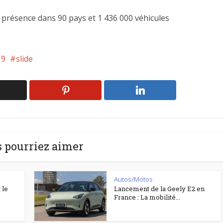
e présence dans 90 pays et 1 436 000 véhicules
 9
slide
 pourriez aimer
Autos/Motos
 le
Lancement de la Geely E2 en
France : La mobilité...