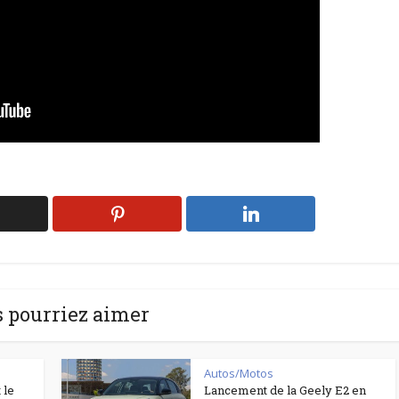
 pourriez aimer
Autos/Motos
 le
Lancement de la Geely E2 en