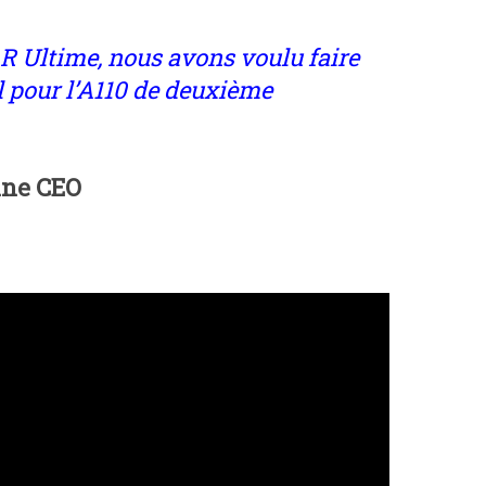
 R Ultime, nous avons voulu faire
al pour l’A110 de deuxième
ine CEO