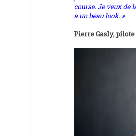
course. Je veux de l
a un beau look. »
Pierre Gasly, pilo