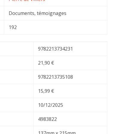
Documents, témoignages
192
9782213734231
21,90 €
9782213735108
15,99 €
10/12/2025
4983822
137mm x 215mm