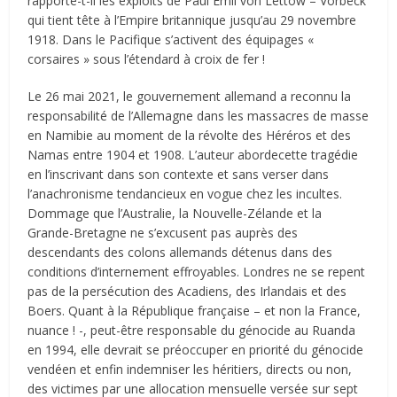
rapporte-t-il les exploits de Paul Emil von Lettow – Vorbeck
qui tient tête à l’Empire britannique jusqu’au 29 novembre
1918. Dans le Pacifique s’activent des équipages «
corsaires » sous l’étendard à croix de fer !
Le 26 mai 2021, le gouvernement allemand a reconnu la
responsabilité de l’Allemagne dans les massacres de masse
en Namibie au moment de la révolte des Héréros et des
Namas entre 1904 et 1908. L’auteur abordecette tragédie
en l’inscrivant dans son contexte et sans verser dans
l’anachronisme tendancieux en vogue chez les incultes.
Dommage que l’Australie, la Nouvelle-Zélande et la
Grande-Bretagne ne s’excusent pas auprès des
descendants des colons allemands détenus dans des
conditions d’internement effroyables. Londres ne se repent
pas de la persécution des Acadiens, des Irlandais et des
Boers. Quant à la République française – et non la France,
nuance ! -, peut-être responsable du génocide au Ruanda
en 1994, elle devrait se préoccuper en priorité du génocide
vendéen et enfin indemniser les héritiers, directs ou non,
des victimes par une allocation mensuelle versée sur sept