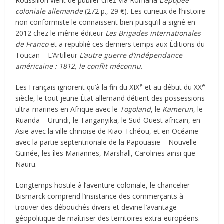
Roussillon vient de publier chez Via Romana
L’épopée
coloniale allemande
(272 p., 29 €). Les curieux de l’histoire
non conformiste le connaissent bien puisqu’il a signé en
2012 chez le même éditeur
Les Brigades internationales
de Franco
et a republié ces derniers temps aux Éditions du
Toucan – L’Artilleur
L’autre guerre d’indépendance
américaine : 1812, le conflit méconnu
.
e
e
Les Français ignorent qu’à la fin du XIX
et au début du XX
siècle, le tout jeune État allemand détient des possessions
ultra-marines en Afrique avec le
Togoland
, le
Kamerun
, le
Ruanda – Urundi, le Tanganyika, le Sud-Ouest africain, en
Asie avec la ville chinoise de Kiao-Tchéou, et en Océanie
avec la partie septentrionale de la Papouasie – Nouvelle-
Guinée, les îles Mariannes, Marshall, Carolines ainsi que
Nauru.
Longtemps hostile à l’aventure coloniale, le chancelier
Bismarck comprend l’insistance des commerçants à
trouver des débouchés divers et devine l’avantage
géopolitique de maîtriser des territoires extra-européens.