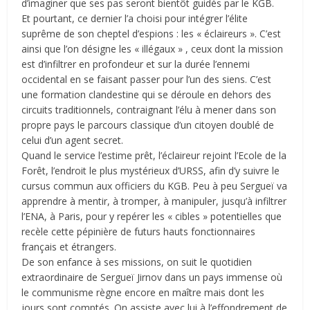
d’imaginer que ses pas seront bientôt guidés par le KGB.
Et pourtant, ce dernier l’a choisi pour intégrer l’élite
suprême de son cheptel d’espions : les « éclaireurs ». C’est
ainsi que l’on désigne les « illégaux » , ceux dont la mission
est d’infiltrer en profondeur et sur la durée l’ennemi
occidental en se faisant passer pour l’un des siens. C’est
une formation clandestine qui se déroule en dehors des
circuits traditionnels, contraignant l’élu à mener dans son
propre pays le parcours classique d’un citoyen doublé de
celui d’un agent secret.
Quand le service l’estime prêt, l’éclaireur rejoint l’Ecole de la
Forêt, l’endroit le plus mystérieux d’URSS, afin d’y suivre le
cursus commun aux officiers du KGB. Peu à peu Sergueï va
apprendre à mentir, à tromper, à manipuler, jusqu’à infiltrer
l’ENA, à Paris, pour y repérer les « cibles » potentielles que
recèle cette pépinière de futurs hauts fonctionnaires
français et étrangers.
De son enfance à ses missions, on suit le quotidien
extraordinaire de Sergueï Jirnov dans un pays immense où
le communisme règne encore en maître mais dont les
jours sont comptés. On assiste avec lui à l’effondrement de