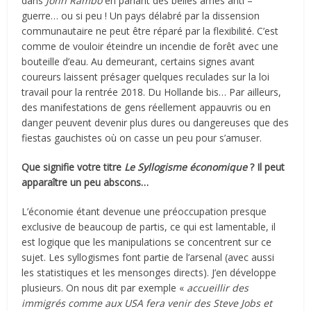
dans
John Rambo
en parlant des belles âmes anti –
guerre… ou si peu ! Un pays délabré par la dissension
communautaire ne peut être réparé par la flexibilité. C’est
comme de vouloir éteindre un incendie de forêt avec une
bouteille d’eau. Au demeurant, certains signes avant
coureurs laissent présager quelques reculades sur la loi
travail pour la rentrée 2018. Du Hollande bis… Par ailleurs,
des manifestations de gens réellement appauvris ou en
danger peuvent devenir plus dures ou dangereuses que des
fiestas gauchistes où on casse un peu pour s’amuser.
Que signifie votre titre
Le Syllogisme économique
? Il peut
apparaître un peu abscons…
L’économie étant devenue une préoccupation presque
exclusive de beaucoup de partis, ce qui est lamentable, il
est logique que les manipulations se concentrent sur ce
sujet. Les syllogismes font partie de l’arsenal (avec aussi
les statistiques et les mensonges directs). J’en développe
plusieurs. On nous dit par exemple «
accueillir des
immigrés comme aux USA fera venir des Steve Jobs et