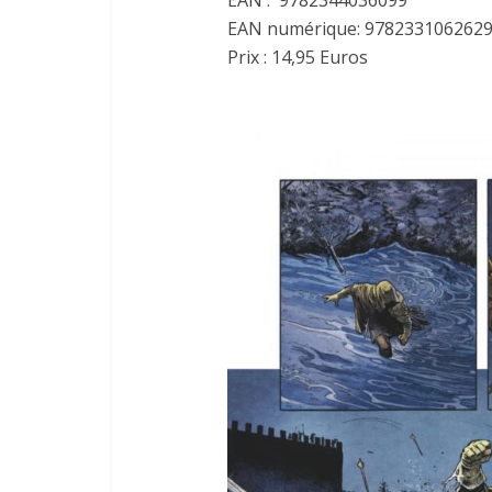
EAN : 9782344036099
EAN numérique: 978233106262
Prix : 14,95 Euros