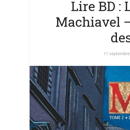
Lire BD :
Machiavel –
de
11 septembre