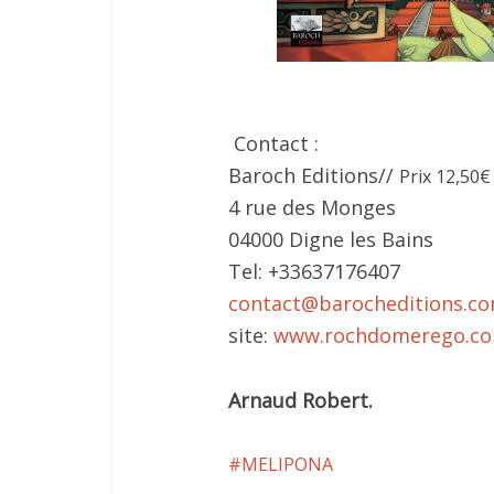
Contact :
Baroch Editions//
Prix 12,50€
4 rue des Monges
04000 Digne les Bains
Tel: +33637176407
contact@barocheditions.c
site:
www.rochdomerego.c
Arnaud Robert.
MELIPONA