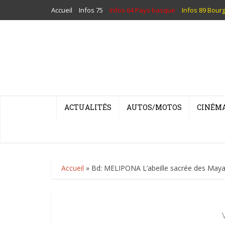
Accueil
Infos 75
Infos 64 Pays basque
Infos 89 Bour
ACTUALITÉS
AUTOS/MOTOS
CINÉM
Accueil
»
Bd: MELIPONA L’abeille sacrée des May