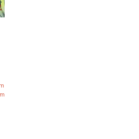
om
om