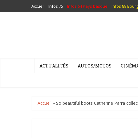
Accueil
Infos 75
Infos 64 Pays basque
Infos 89 Bour
ACTUALITÉS
AUTOS/MOTOS
CINÉM
Accueil
»
So beautiful boots Catherine Parra colle