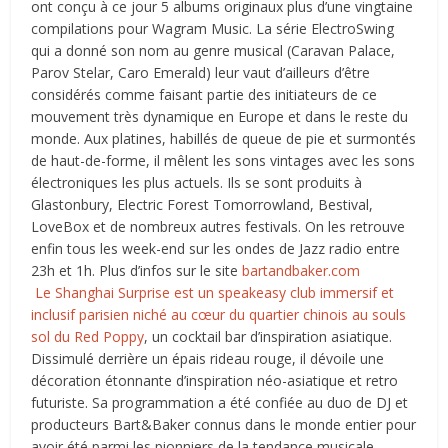
ont conçu à ce jour 5 albums originaux plus d’une vingtaine
compilations pour Wagram Music. La série ElectroSwing
qui a donné son nom au genre musical (Caravan Palace,
Parov Stelar, Caro Emerald) leur vaut d’ailleurs d’être
considérés comme faisant partie des initiateurs de ce
mouvement très dynamique en Europe et dans le reste du
monde. Aux platines, habillés de queue de pie et surmontés
de haut-de-forme, il mêlent les sons vintages avec les sons
électroniques les plus actuels. Ils se sont produits à
Glastonbury, Electric Forest Tomorrowland, Bestival,
LoveBox et de nombreux autres festivals. On les retrouve
enfin tous les week-end sur les ondes de Jazz radio entre
23h et 1h. Plus d’infos sur le site
bartandbaker.com
Le Shanghai Surprise est un speakeasy club immersif et
inclusif parisien niché au cœur du quartier chinois au souls
sol du
Red Poppy
, un cocktail bar d’inspiration asiatique.
Dissimulé derrière un épais rideau rouge, il dévoile une
décoration étonnante d’inspiration néo-asiatique et retro
futuriste. Sa programmation a été confiée au duo de DJ et
producteurs Bart&Baker connus dans le monde entier pour
avoir été parmi les pionniers de la tendance musicale