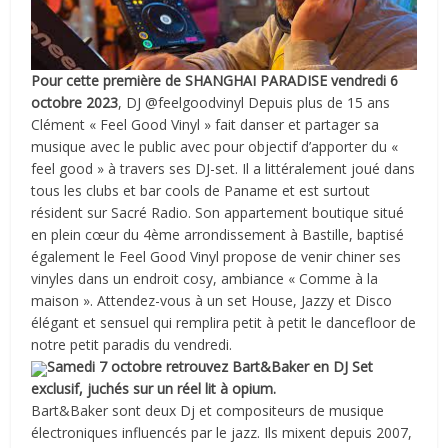
Pour cette première de SHANGHAI PARADISE vendredi 6
octobre 2023
, DJ @feelgoodvinyl Depuis plus de 15 ans
Clément « Feel Good Vinyl » fait danser et partager sa
musique avec le public avec pour objectif d’apporter du «
feel good » à travers ses DJ-set. Il a littéralement joué dans
tous les clubs et bar cools de Paname et est surtout
résident sur Sacré Radio. Son appartement boutique situé
en plein cœur du 4ème arrondissement à Bastille, baptisé
également le Feel Good Vinyl propose de venir chiner ses
vinyles dans un endroit cosy, ambiance « Comme à la
maison ». Attendez-vous à un set House, Jazzy et Disco
élégant et sensuel qui remplira petit à petit le dancefloor de
notre petit paradis du vendredi.
Samedi 7 octobre retrouvez Bart&Baker en DJ Set
exclusif, juchés sur un réel lit à opium.
Bart&Baker sont deux Dj et compositeurs de musique
électroniques influencés par le jazz. Ils mixent depuis 2007,