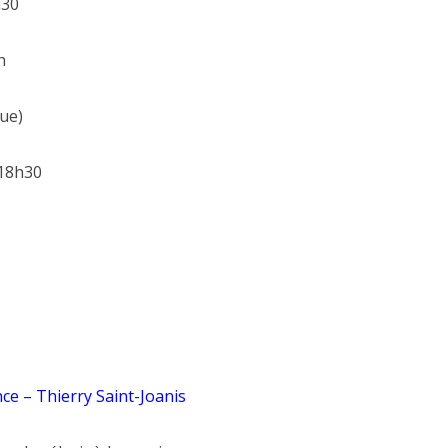
h30
h
nue)
 18h30
ce – Thierry Saint-Joanis