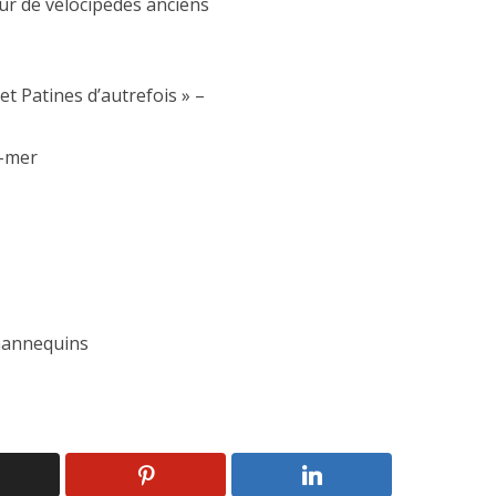
ur de vélocipèdes anciens
 Patines d’autrefois » –
r-mer
mannequins