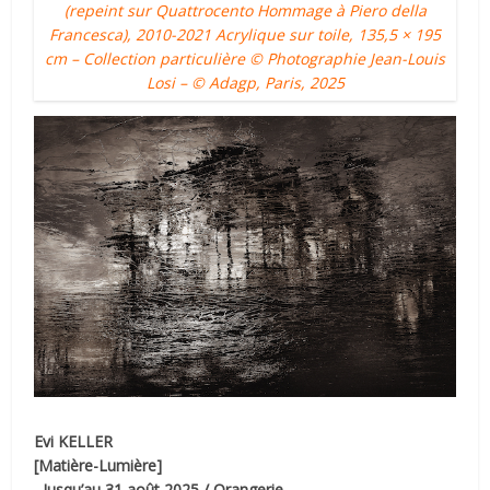
(repeint sur Quattrocento Hommage à Piero della
Francesca), 2010-2021 Acrylique sur toile, 135,5 × 195
cm – Collection particulière © Photographie Jean-Louis
Losi – © Adagp, Paris, 2025
Evi KELLER
[Matière-Lumière]
–Jusqu’au 31 août 2025 / Orangerie