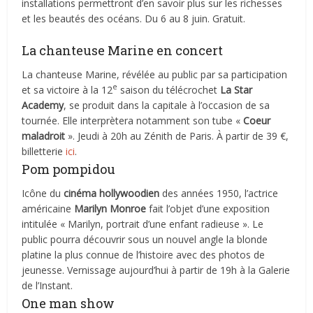
installations permettront d’en savoir plus sur les richesses
et les beautés des océans. Du 6 au 8 juin. Gratuit.
La chanteuse Marine en concert
La chanteuse Marine, révélée au public par sa participation
e
et sa victoire à la 12
saison du télécrochet
La Star
Academy
, se produit dans la capitale à l’occasion de sa
tournée. Elle interprètera notamment son tube «
Coeur
maladroit
». Jeudi à 20h au Zénith de Paris. À partir de 39 €,
billetterie
ici
.
Pom pompidou
Icône du
cinéma hollywoodien
des années 1950, l’actrice
américaine
Marilyn Monroe
fait l’objet d’une exposition
intitulée « Marilyn, portrait d’une enfant radieuse ». Le
public pourra découvrir sous un nouvel angle la blonde
platine la plus connue de l’histoire avec des photos de
jeunesse. Vernissage aujourd’hui à partir de 19h à la Galerie
de l’Instant.
One man show