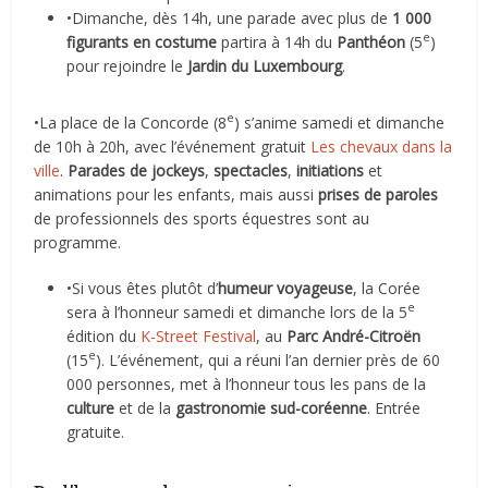
•Dimanche, dès 14h, une parade avec plus de
1 000
e
figurants en costume
partira à 14h du
Panthéon
(5
)
pour rejoindre le
Jardin du Luxembourg
.
e
•La place de la Concorde (8
) s’anime samedi et dimanche
de 10h à 20h, avec l’événement gratuit
Les chevaux dans la
ville
.
Parades de jockeys
,
spectacles
,
initiations
et
animations pour les enfants, mais aussi
prises de paroles
de professionnels des sports équestres sont au
programme.
•Si vous êtes plutôt d’
humeur voyageuse
, la Corée
e
sera à l’honneur samedi et dimanche lors de la 5
édition du
K-Street Festival
, au
Parc André-Citroën
e
(15
). L’événement, qui a réuni l’an dernier près de 60
000 personnes, met à l’honneur tous les pans de la
culture
et de la
gastronomie sud-coréenne
. Entrée
gratuite.