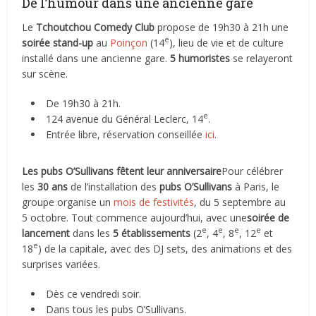
De l’humour dans une ancienne gare
Le
Tchoutchou Comedy Club
propose de 19h30 à 21h une
e
soirée stand-up
au
Poinçon
(14
), lieu de vie et de culture
installé dans une ancienne gare.
5 humoristes
se relayeront
sur scène.
De 19h30 à 21h.
e
124 avenue du Général Leclerc, 14
.
Entrée libre, réservation conseillée
ici
.
Les pubs O’Sullivans fêtent leur anniversaire
Pour célébrer
les
30 ans
de l’installation des
pubs O’Sullivans
à Paris, le
groupe organise un
mois de festivités
, du 5 septembre au
5 octobre. Tout commence aujourd’hui, avec une
soirée de
e
e
e
e
lancement
dans les
5 établissements
(2
, 4
, 8
, 12
et
e
18
) de la capitale, avec des DJ sets, des animations et des
surprises variées.
Dès ce vendredi soir.
Dans tous les pubs O’Sullivans.