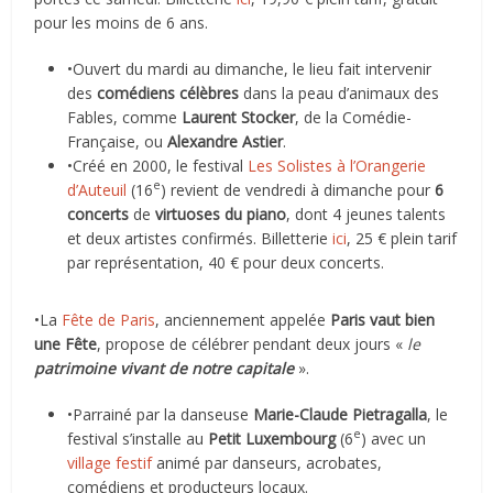
pour les moins de 6 ans.
•Ouvert du mardi au dimanche, le lieu fait intervenir
des
comédiens célèbres
dans la peau d’animaux des
Fables, comme
Laurent Stocker
, de la Comédie-
Française, ou
Alexandre Astier
.
•Créé en 2000, le festival
Les Solistes à l’Orangerie
e
d’Auteuil
(16
) revient de vendredi à dimanche pour
6
concerts
de
virtuoses du piano
, dont 4 jeunes talents
et deux artistes confirmés. Billetterie
ici
, 25 € plein tarif
par représentation, 40 € pour deux concerts.
•La
Fête de Paris
, anciennement appelée
Paris vaut bien
une Fête
, propose de célébrer pendant deux jours «
le
patrimoine vivant de notre capitale
».
•Parrainé par la danseuse
Marie-Claude Pietragalla
, le
e
festival s’installe au
Petit Luxembourg
(6
) avec un
village festif
animé par danseurs, acrobates,
comédiens et producteurs locaux.