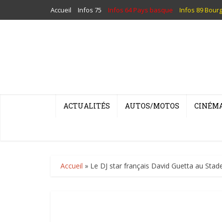
Accueil
Infos 75
Infos 64 Pays basque
Infos 89 Bour
ACTUALITÉS
AUTOS/MOTOS
CINÉM
Accueil
»
Le DJ star français David Guetta au Stad