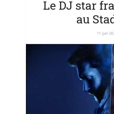
Le DJ star fr
au Sta
11 juin 20