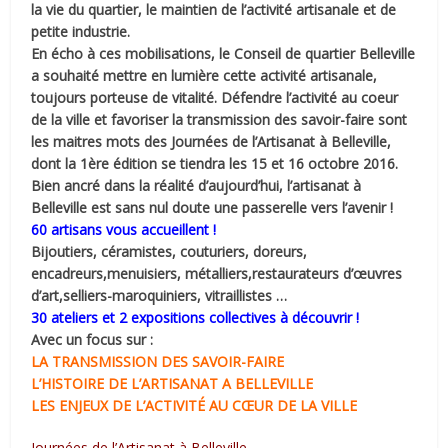
la vie du quartier, le
maintien de l’activité artisanale et de
petite industrie.
En écho à ces mobilisations, le Conseil de quartier Belleville
a souhaité mettre en lumière cette
activité artisanale,
toujours porteuse de vitalité. Défendre l’activité au coeur
de la ville et
favoriser la transmission des savoir-faire sont
les maitres mots des Journées de l’Artisanat à
Belleville,
dont la 1ère édition se tiendra les 15 et 16 octobre 2016.
Bien ancré dans la réalité d’aujourd’hui, l’artisanat à
Belleville est sans nul doute une passerelle
vers l’avenir !
60 artisans vous accueillent !
Bijoutiers, céramistes, couturiers, doreurs,
encadreurs,
menuisiers, métalliers,restaurateurs d’œuvres
d’art,
selliers-maroquiniers, vitraillistes …
30 ateliers et 2 expositions collectives à découvrir !
Avec un focus sur :
LA TRANSMISSION DES SAVOIR-FAIRE
L’HISTOIRE DE L’ARTISANAT A BELLEVILLE
LES ENJEUX DE L’ACTIVITÉ AU CŒUR DE LA VILLE
Journées de l’Artisanat à Belleville