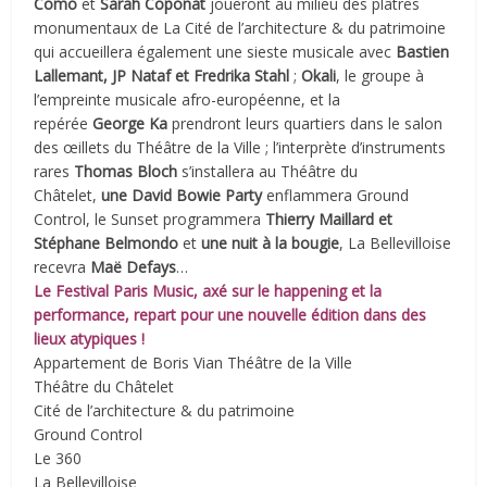
Como
et
Sarah Coponat
joueront au milieu des plâtres
monumentaux de La Cité de l’architecture & du patrimoine
qui accueillera également une sieste musicale avec
Bastien
Lallemant, JP Nataf et Fredrika Stahl
;
Okali
, le groupe à
l’empreinte musicale afro-européenne, et la
repérée
George Ka
prendront leurs quartiers dans le salon
des œillets du Théâtre de la Ville ; l’interprète d’instruments
rares
Thomas Bloch
s’installera au Théâtre du
Châtelet,
une David Bowie Party
enflammera Ground
Control, le Sunset programmera
Thierry Maillard et
Stéphane Belmondo
et
une nuit à la bougie
, La Bellevilloise
recevra
Maë Defays
…
Le Festival Paris Music, axé sur le happening et la
performance, repart pour une nouvelle édition dans des
lieux atypiques !
Appartement de Boris Vian Théâtre de la Ville
Théâtre du Châtelet
Cité de l’architecture & du patrimoine
Ground Control
Le 360
La Bellevilloise