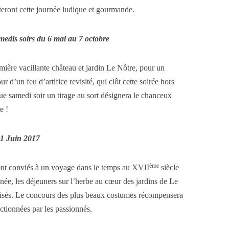
èteront cette journée ludique et gourmande.
medis soirs du 6 mai au 7 octobre
umière vacillante château et jardin Le Nôtre, pour un
d’un feu d’artifice revisité, qui clôt cette soirée hors
e samedi soir un tirage au sort désignera le chanceux
e !
1 Juin 2017
ème
ont conviés
à un voyage dans le temps au XVII
siècle
rnée, les déjeuners sur l’herbe au cœur des jardins de Le
risés. Le concours des plus beaux costumes récompensera
fectionnées par les passionnés.