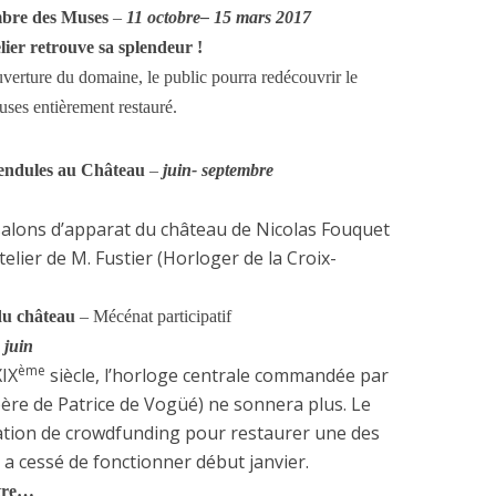
mbre des Muses
–
11 octobre– 15 mars 2017
ier retrouve sa splendeur !
verture du domaine, le public pourra redécouvrir le
ses entièrement restauré.
pendules au Château
–
juin- septembre
salons d’apparat du château de Nicolas Fouquet
telier de M. Fustier (Horloger de la Croix-
 du château
– Mécénat participatif
 juin
ème
XIX
siècle, l’horloge centrale commandée par
ère de Patrice de Vogüé) ne sonnera plus. Le
ration de crowdfunding pour restaurer une des
 a cessé de fonctionner début janvier.
ôtre…