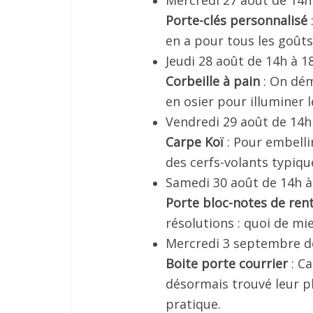
Mercredi 27 août de 14h 
Porte-clés personnalisé
en a pour tous les goût
Jeudi 28 août de 14h à 1
Corbeille à pain
: On dém
en osier pour illuminer 
Vendredi 29 août de 14h 
Carpe Koï
: Pour embellir
des cerfs-volants typiq
Samedi 30 août de 14h à
Porte bloc-notes de ren
résolutions : quoi de mi
Mercredi 3 septembre de
Boite porte courrier
: Ca
désormais trouvé leur pla
pratique.