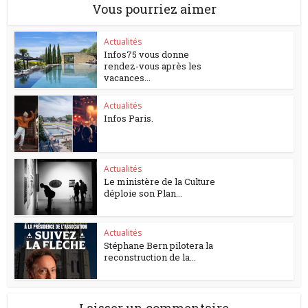
Vous pourriez aimer
Actualités
Infos75 vous donne
rendez-vous après les
vacances...
Actualités
Infos Paris.
Actualités
Le ministère de la Culture
déploie son Plan...
Actualités
Stéphane Bern pilotera la
reconstruction de la...
Laisser un commentaire