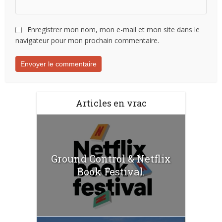
Enregistrer mon nom, mon e-mail et mon site dans le
navigateur pour mon prochain commentaire.
Articles en vrac
Ground Control & Netflix
Book Festival.