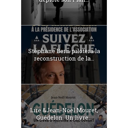
Stéphane Bern pilotera la
reconstruction de la...
Lire &Jean-Noël Mouret,
Guédelon. Un livre...