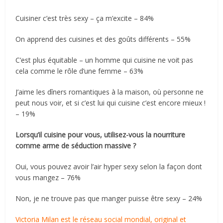
Cuisiner c’est très sexy – ça m’excite – 84%
On apprend des cuisines et des goûts différents – 55%
C’est plus équitable – un homme qui cuisine ne voit pas
cela comme le rôle d’une femme
– 63%
J’aime les dîners romantiques à la maison, où personne ne
peut nous voir, et si c’est lui qui cuisine c’est encore mieux !
– 19%
Lorsqu’il cuisine pour vous, utilisez-vous la nourriture
comme arme de séduction massive ?
Oui, vous pouvez avoir l’air hyper sexy selon la façon dont
vous mangez
– 76%
Non, je ne trouve pas que manger puisse être sexy
– 24%
Victoria Milan est le réseau social mondial, original et