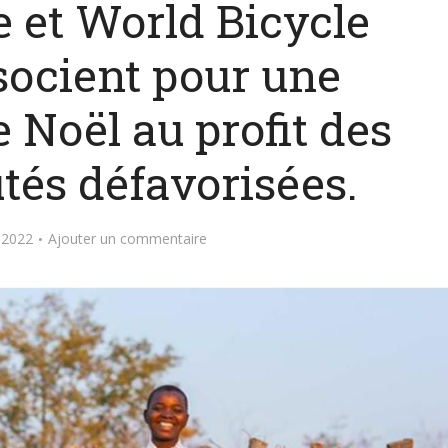
e et World Bicycle
ssocient pour une
Noël au profit des
s défavorisées.
 2022
Ajouter un commentaire