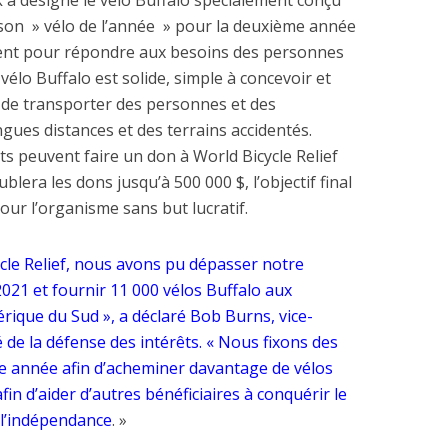
k a désigné le vélo Buffalo spécialement conçu
on » vélo de l’année » pour la deuxième année
ement pour répondre aux besoins des personnes
vélo Buffalo est solide, simple à concevoir et
ble de transporter des personnes et des
ues distances et des terrains accidentés.
ients peuvent faire un don à World Bicycle Relief
lera les dons jusqu’à 500 000 $, l’objectif final
pour l’organisme sans but lucratif.
cle Relief, nous avons pu dépasser notre
2021 et fournir 11 000 vélos Buffalo aux
ique du Sud », a déclaré Bob Burns, vice-
 de la défense des intérêts. « Nous fixons des
tte année afin d’acheminer davantage de vélos
 d’aider d’autres bénéficiaires à conquérir le
e l’indépendance
. »