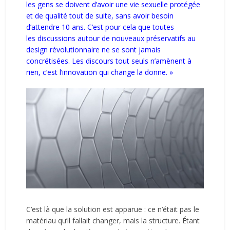
les gens se doivent d’avoir une vie sexuelle protégée
et de qualité tout de suite, sans avoir besoin
d’attendre 10 ans. C’est pour cela que toutes
les discussions autour de nouveaux préservatifs au
design révolutionnaire ne se sont jamais
concrétisées. Les discours tout seuls n’amènent à
rien, c’est l’innovation qui change la donne. »
C’est là que la solution est apparue : ce n’était pas le
matériau qu’il fallait changer, mais la structure. Étant