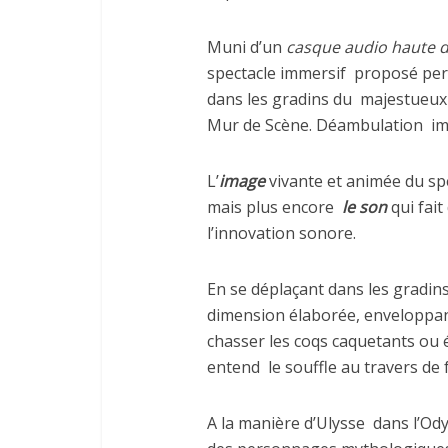
Muni d’un
casque audio haute d
spectacle immersif
proposé per
dans les gradins du
majestueux
Mur de Scène. Déambulation
im
L’
image
vivante et animée du spe
mais plus encore
le son
qui fait
l’innovation sonore.
En se déplaçant dans les gradin
dimension élaborée, enveloppant
chasser les coqs caquetants ou 
entend
le souffle au travers de 
A la manière d’Ulysse
dans l’Od