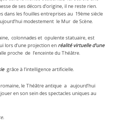
hesse de ses décors d’origine, il ne reste rien.
 dans les fouilles entreprises au
19ème siècle
 aujourd’hui modestement
le Mur
de Scène.
ine,
colonnades et
opulente statuaire, est
i lors d’une projection en
réalité virtuelle d’une
lle proche
de
l’enceinte du Théâtre.
ie
grâce à l’intelligence artificielle.
 romaine, le Théâtre antique
a
aujourd’hui
 jouer en son sein des spectacles uniques au
e.