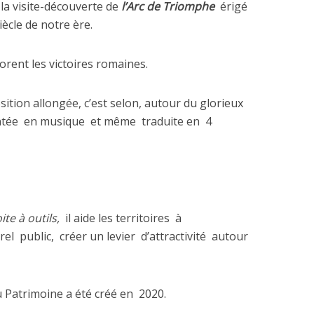
la visite-découverte de
l’Arc de Triomphe
érigé
iècle de notre ère.
rent les victoires romaines.
ition allongée, c’est selon, autour du glorieux
ntée
en musique
et même
traduite en
4
ite à outils,
il aide les territoires
à
rel
public,
créer un levier
d’attractivité
autour
au Patrimoine a été créé en
2020.