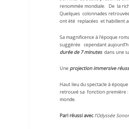
renommée mondiale.
De
la ric
Quelques
colonnades retrouvées
ont été
replacées
et habillent
Sa magnificence à l’époque roma
suggérée
cependant aujourd’hu
durée de 7 minutes
dans une sa
Une
projection immersive réuss
Haut lieu du spectacle à époque
retrouvé sa
fonction première :
monde.
Pari réussi avec
l’Odyssée Sonor