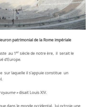
leuron patrimonial de la Rome impériale
er
uste
au 1
siècle de notre ère,
il
serait le
vé d’Europe.
pe
sur laquelle il s’appuie constitue
un
l.
 royaume »
disait Louis XIV.
que dans le monde occidental,
lui octroie une