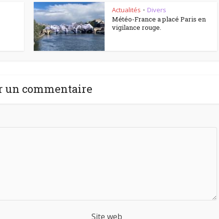
Actualités
Divers
•
Météo-France a placé Paris en
vigilance rouge.
r un commentaire
Site web