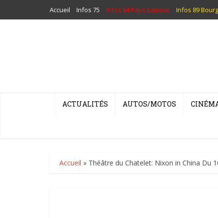
Accueil
Infos 75
Infos 64 Pays basque
Infos 89 Bour
ACTUALITÉS
AUTOS/MOTOS
CINÉM
Accueil
»
Théâtre du Chatelet: Nixon in China Du 10